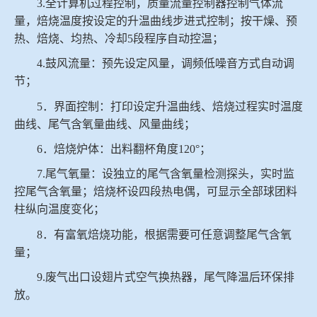
3.全计算机过程控制，质量流量控制器控制气体流
量，焙烧温度按设定的升温曲线步进式控制；按干燥、预
热、焙烧、均热、冷却5段程序自动控温；
4.鼓风流量：预先设定风量，调频低噪音方式自动调
节；
5．界面控制：打印设定升温曲线、焙烧过程实时温度
曲线、尾气含氧量曲线、风量曲线；
6．焙烧炉体：出料翻杯角度120°；
7.尾气氧量：设独立的尾气含氧量检测探头，实时监
控尾气含氧量；焙烧杯设四段热电偶，可显示全部球团料
柱纵向温度变化；
8．有富氧焙烧功能，根据需要可任意调整尾气含氧
量；
9.废气出口设翅片式空气换热器，尾气降温后环保排
放。