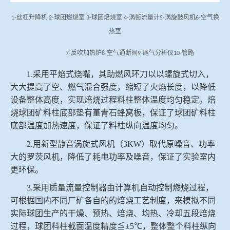
丝杠升降机
球团燃烧室
球团焙烧室
涡街流量计
涡旋鼓风机
空气换
1-
2-
3-
4-
5-
6-
热室
反吹加热炉
空气通断阀
尾气分析仪
管路
7-
8-
9-
10-
1.采用平焰式烧嘴，其助燃风环刀以以螺旋式切入，
大大提高了空、燃气混合强度，缩短了火焰长度，以降低
设备整体高度，实现焙烧过程料柱整体温度均匀稳定。焙
烧球团矿料柱底部垫有堇青石蜂窝板，保证了球团矿料柱
底部温度加热速度，保证了料柱纵向温度均匀。
2.用新型静音涡旋式风机（3KW）取代原噪音、功率
大的罗茨风机，降低了耗电功率及噪音，保证了实验室内
更环保。
3.采用质量流量控制器由计算机自动控制燃烧过程，
可根据国内不同厂矿各自的的焙烧工艺制度，来模拟不同
实际球团生产的干燥、预热、焙烧、均热、冷却五段焙烧
过程，球团料柱截面温度精度≦±5℃，整体整个料柱纵向