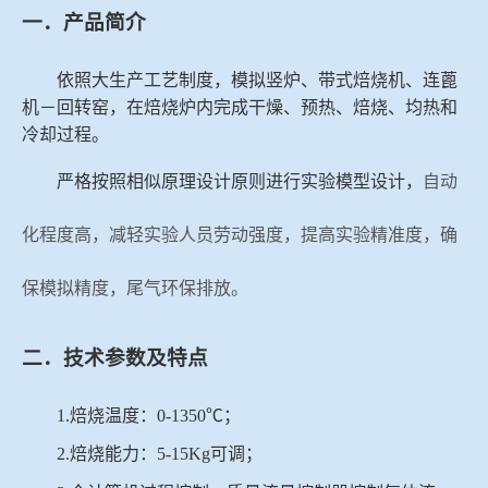
一．
产品简介
冶金渣、保护渣等高温物性检测设备
企业荣誉
依照大生产工艺制度，模拟竖炉、带式焙烧机、连蓖
冶金石灰活性度测定仪
买大小球网站
机－回转窑，在焙烧炉内完成干燥、预热、焙烧、均热和
冷却过程。
矿石、焦炭物理检测及制样设备
严格按照相似原理设计原则进行实验模型设计，
自动
工业分析、测硫仪等
化程度高，减轻实验人员劳动强度，提高实验精准度，确
保模拟精度，尾气环保排放。
二．
技术参数及特点
1.焙烧温度：0-1350℃；
2.焙烧能力：5-15Kg可调；