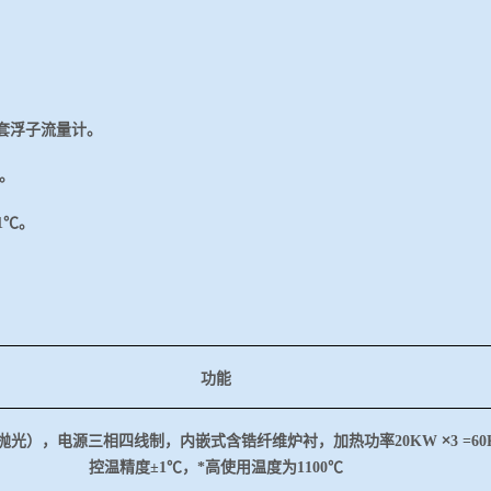
套浮子流量计。
。
1℃。
功能
×
抛光），电源三相四线制，内嵌式含锆纤维炉衬，加热功率
20KW
3 =6
控温精度
±1℃，*高使用温度为1100℃