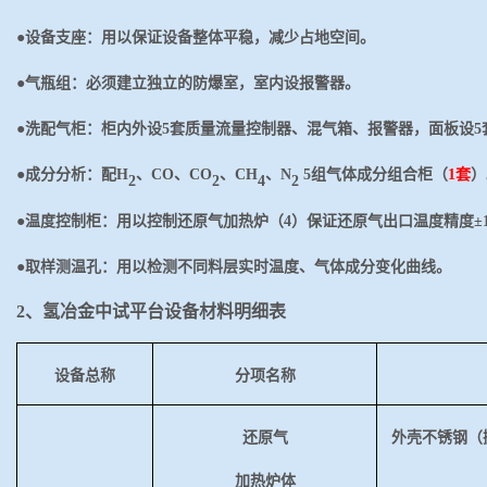
●
设备支座：用以保证设备整体平稳，减少占地空间。
●
气瓶组：必须建立独立的防爆室，室内设报警器。
●
洗配气柜：柜内外设
5套质量流量控制器、混气箱、报警器，面板设5
●
成分分析：配
H
、
CO、CO
、
CH
、
N
5组气体成分组合柜（
1套
）
2
2
4
2
●
温度控制柜：用以控制还原气加热炉（
4）保证还原气出口温度精度±
●
取样测温孔：用以检测不同料层实时温度、气体成分变化曲线。
2、氢冶金中试平台设备材料明细表
设备总称
分项名称
还原气
外壳不锈钢（
加热炉体