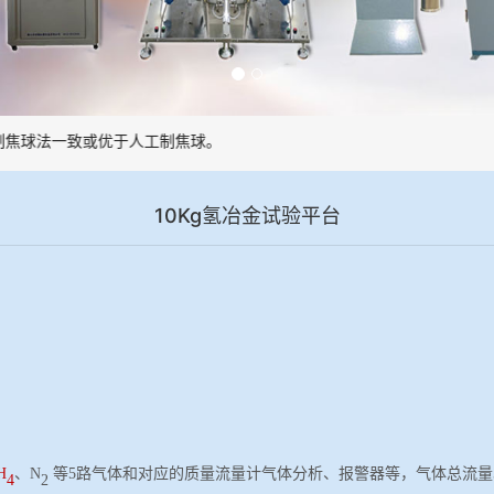
球法一致或优于人工制焦球。
10Kg氢冶金试验平台
H
、
N
等
5路气体和对应的质量流量计气体分析、报警器等，气体总流量50-
4
2