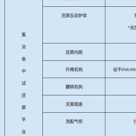
还原反应炉体
*另
氢
冶
还原内胆
金
升降机构
设不
Ø46/Ø6
中
试
翻转机构
还
支架底座
原
平
洗配气柜
台