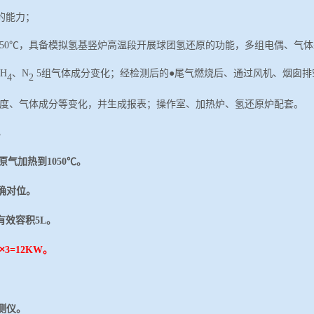
的能力；
950℃，具备模拟氢基竖炉高温段开展球团氢还原的功能，多组电偶、气
CH
、
N
5组气体成分变化；经检测后的●尾气燃烧后、通过风机、烟囱排
4
2
温度、气体成分等变化，并生成报表；操作室、加热炉、氢还原炉配套。
。
h还原气加热到1
05
0℃。
确对位。
,有效容积5L。
×
3=12KW。
测仪。