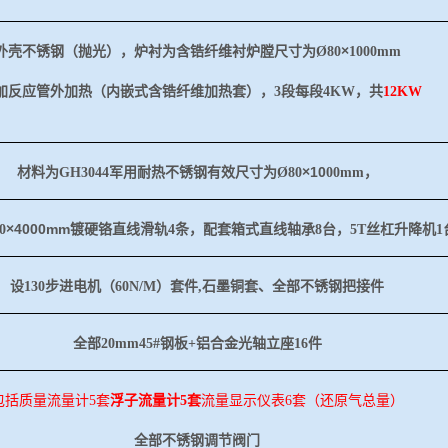
×
外壳不锈钢（抛光），炉衬为含锆纤维衬炉膛尺寸为
Ø
80
1000mm
加反应管外加热（内嵌式含锆纤维加热套），3段每段4KW，共
12KW
×
10
材料为
GH3044军用耐热不锈钢有效尺寸为
Ø
80
00mm，
×
4000mm
0
镀硬铬直线滑轨
4条，配套箱式直线轴承8台，5T丝杠升降机1
设
130步进电机（60N/M）套件,石墨铜套、全部不锈钢把接件
全部
20mm45#钢板+铝合金光轴立座16件
包括质量流量计
5套
浮子流量计
5套
流量显示仪表
6套（还原气总量）
全部不锈钢调节阀门