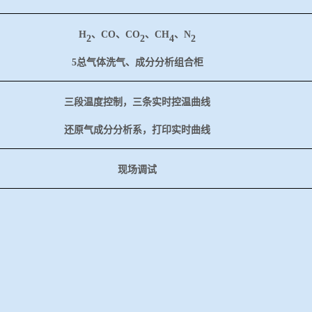
H
、
CO、CO
、
CH
、
N
2
2
4
2
5总气体洗气、成分分析组合柜
三段温度控制，三条实时控温曲线
还原气成分分析系，打印实时曲线
现场调试