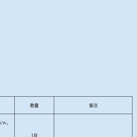
数量
备注
0KW，
1台