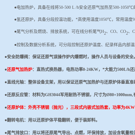
●电加热炉，具备在线将50-500 L /h安全还原气加热至500-1
05
0℃
●氢还原炉，具备分段控温功能，*高使用温度1
05
0℃，常用温度
●尾气分析及燃烧、排放系统，可在线分析尾气H
、
CO、CO
、
2
2
●控制及数据分析系统，可分段控制还原炉温度、纪录样品内部
●
安全防爆阀：保证还原气误操作炉内爆燃时，操作人员与设备的安全
●
还原气加热炉
：直热式换热器，电热功率
0-24KW，*大能力500L/
●
直线光轴：整体设备支架，用以保证还原气加热炉与还原炉体垂直准
●
还原反应管：材料为
GH3044军用耐热不锈钢，尺寸为Ø80×1000mm
●
还原炉体：外壳不锈钢（抛光），三段式内嵌式加热套，功率为
4KW
●
翻转电机：用以还原炉体平稳翻转，便于装卸料。
●
尾气排放口：用以将还原尾气导出、点燃，环保排放，加设含氧量检