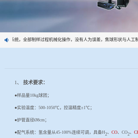
样系统，全部制样过程机械化操作，没有人为误差，焦球形状与人工制焦
1、
技术要求：
●样品量10kg球团；
●实验温度：500-1
05
0℃，控温精度
±
1℃；
●炉管直径
Ø
8cm；
●配气系统：氢含量从45-100%连续可调，具备H
、
CO
、
CO
、
C
2
2