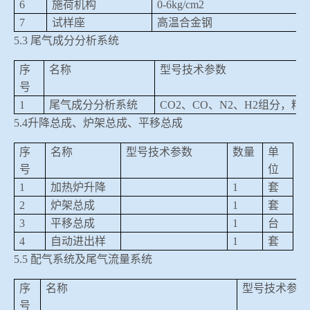
6
施荷机构
0-6kg/cm2
7
试样座
高温合金钢
5.3
尾气成分分析系统
序
名称
型号技术参数
号
1
尾气成分分析系统
CO2
、
CO
、
N2
、
H2
组分，精
5.4
升降总成、炉架总成、平移总成
序
名称
型号技术参数
数量
单
号
位
1
加热炉升降
1
套
2
炉架总成
1
套
3
平移总成
1
台
4
自动进出样
1
套
5.5
配气系统及尾气流量系统
序
名称
型号技术参数
号