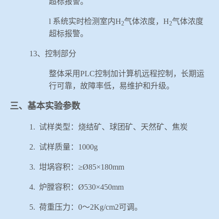
超标报警。
l
系统实时检测室内
H
气体浓度，
H
气体浓度
2
2
超标报警。
13
、控制部分
整体采用
PLC
控制加计算机远程控制，长期运
行可靠，故障率低，易维护和升级。
三、基本实验参数
1.
试样类型：烧结矿、球团矿、天然矿、焦炭
2.
试样质量：
1000g
3.
坩埚容积：≥
Ø85
×
180mm
4.
炉膛容积：
Ø530
×
450mm
5.
荷重压力：
0
～
2Kg/cm2
可调。