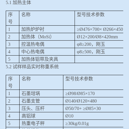
5.1
加热主体
序
名称
型号技术参数
号
1
加热炉炉衬
≥
Ø476
×
700
×
Ø266
×
450
2
加热体（
MoSi
）
Ø12
×
200/Ø8
×
420mm
3
控温热电偶
φ
8
≥
200
，刚玉
4
中心热电偶
φ
8≥500
，刚玉
5
加热体铝带及夹具
5.2
试样样品实时称重系统
序
名称
型号技术参数
号
1
石墨坩埚
≥
Ø98/Ø85
×
170
2
石墨支管
Ø140/Ø120
×
480
3
压头、压杆
Ø50/70+ ≥Ø85
×
30
4
高铝球
Ø10
5
热重电子秤
≥30kg/0.01g