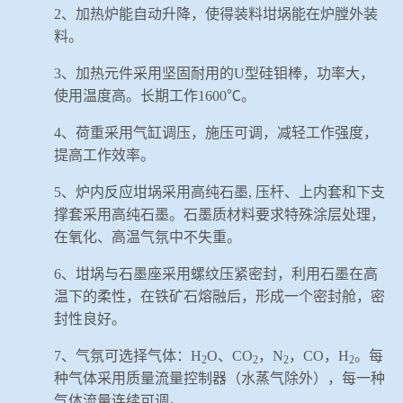
2
、加热炉能自动升降，使得装料坩埚能在炉膛外装
料。
3
、加热元件采用坚固耐用的
U
型硅钼棒，功率大，
使用温度高。长期工作
1600
℃。
4
、荷重采用气缸调压，施压可调，减轻工作强度，
提高工作效率。
5
、炉内反应坩埚采用高纯石墨
,
压杆、上内套和下支
撑套采用高纯石墨。石墨质材料要求特殊涂层处理，
在氧化、高温气氛中不失重。
6
、坩埚与石墨座采用螺纹压紧密封，利用石墨在高
温下的柔性，在铁矿石熔融后，形成一个密封舱，密
封性良好。
7
、
气氛
可选择
气体
：
H
O
、
CO
，
N
，
CO
，
H
。每
2
2
2
2
种气体采用质量流量控制器（水蒸气除外），每一种
气体流量
连续可调。