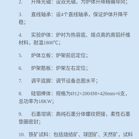
2.
升降光轴：设双光轴，为炉体升降精确导向；
3.
直线轴承：设
4
个直线轴承，保证炉体升降平
稳；
4.
实验炉体：炉衬为热容底、熔点高的高铝纤维
材料，耐温
1800
℃；
5.
炉体立板：炉架前后定位；
6.
炉架筋板：炉架左右定位；
7.
调平底脚：调节设备总图水平；
8.
硅钼棒体：规格为
Ø
12
×
200/
Ø
8
×
420mm
×
6
支，
总功率为
18KW
；
9.
石墨坩埚：高纯石墨分体螺纹把接，柔性石墨
垫圈密封；
10.
铁矿试料：包括烧结矿、球团矿、天然矿，试料