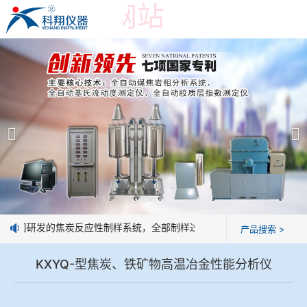
买大小球网站
买大小球网站
产品展示
＞
公司简介
焦炭高温性能检测系统
买大小球网站
焦化行业检测及优化配煤设备
企业业绩
球团矿/烧结矿/块矿高温冶金性能检测系统
技术交流
公司研发的焦炭反应性制样系统，全部制样过程机械化操作，没有人为误
产品搜索 >
烧结/球团优化配矿研究设备
视频观赏
KXYQ-型焦炭、铁矿物高温冶金性能分析仪
高炉配吹煤检测设备
标准下载