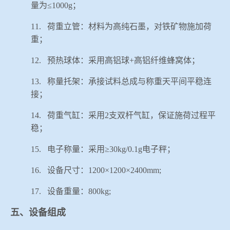
量为≤
1000g
；
11.
荷重立管：材料为高纯石墨，对铁矿物施加荷
重；
12.
预热球体：采用高铝球
+
高铝纤维蜂窝体；
13.
称量托架：承接试料总成与称重天平间平稳连
接；
14.
荷重气缸：采用
2
支双杆气缸，保证施荷过程平
稳；
15.
电子称量：采用≥
30kg/0.1g
电子秤；
16.
设备尺寸：
1200
×
1200
×
2400mm;
17.
设备重量：
800kg;
五、设备组成