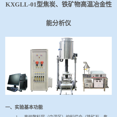
KXGLL-01
型焦炭、铁矿物高温冶金性
冶金渣、保护渣等高温物性检测设备
企业荣誉
冶金石灰活性度测定仪
能分析仪
买大小球网站
矿石、焦炭物理检测及制样设备
工业分析、测硫仪等
一、实验基本功能
1.
高炉散料层（中温区）炉料综合（铁矿石、焦