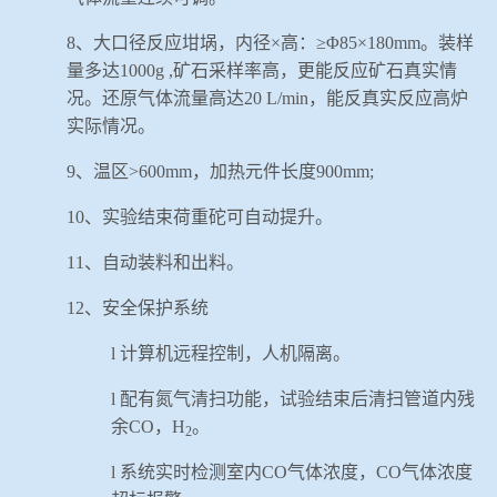
8
、大口径反应坩埚，内径×高：≥
Φ
85
×
180mm
。装样
量多达
1000g ,
矿石采样率高，更能反应矿石真实情
况。还原气体流量高达
20 L/min
，能反真实反应高炉
实际情况。
9
、温区>
600mm
，加热元件长度
900mm;
10
、实验结束荷重砣可自动提升。
11
、自动装料和出料。
12
、安全保护系统
l
计算机远程控制，人机隔离。
l
配有氮气清扫功能，试验结束后清扫管道内残
余
CO
，
H
。
2
l
系统实时检测室内
CO
气体浓度，
CO
气体浓度